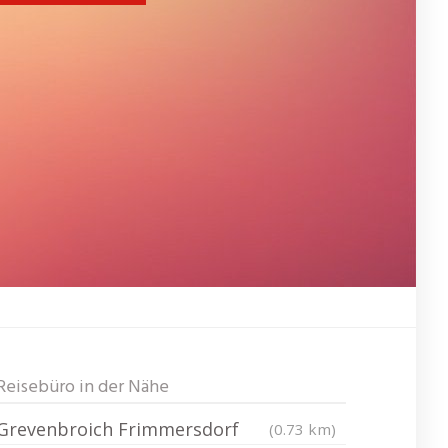
Reisebüro in der Nähe
Grevenbroich Frimmersdorf
(0.73 km)