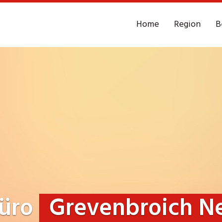
Home
Region
B
büro
Grevenbroich N