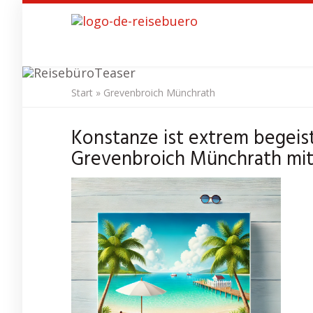
Skip
to
main
content
Start
»
Grevenbroich Münchrath
Reisebü
Konstanze ist extrem begeis
Grevenbroich Münchrath mit