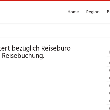
Home
Region
B
ro
Grevenbroich Mü
tert bezüglich Reisebüro
 Reisebuchung.