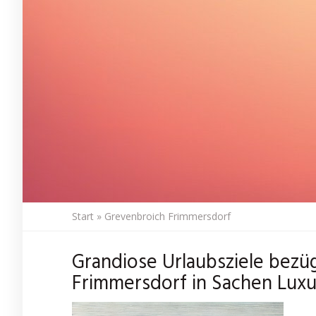
Start
»
Grevenbroich Frimmersdorf
Grandiose Urlaubsziele bezü
Frimmersdorf in Sachen Luxu