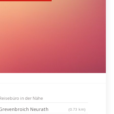
Reisebüro in der Nähe
Grevenbroich Neurath
(0.73 km)