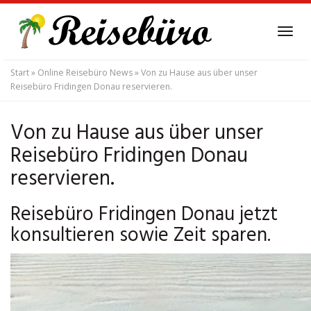
Skip
to
Tog
main
navi
content
Start
»
Online Reisebüro News
»
Von zu Hause aus über unser
Reisebüro Fridingen Donau reservieren.
Von zu Hause aus über unser
Reisebüro Fridingen Donau
reservieren.
Reisebüro Fridingen Donau jetzt
konsultieren sowie Zeit sparen.