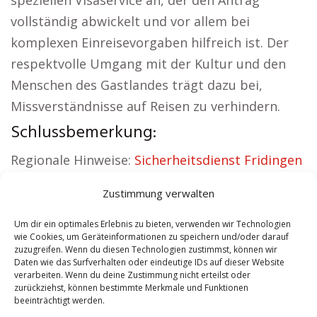
speziellen Visaservice an, der den Antrag
vollständig abwickelt und vor allem bei
komplexen Einreisevorgaben hilfreich ist. Der
respektvolle Umgang mit der Kultur und den
Menschen des Gastlandes trägt dazu bei,
Missverständnisse auf Reisen zu verhindern.
Schlussbemerkung:
Regionale Hinweise:
Sicherheitsdienst Fridingen
Donau
|
Versicherung Fridingen Donau
|
Zustimmung verwalten
Wohnung mieten Fridingen Donau
|
Schamane
Fridingen Donau
|
Reisebüro Fridingen Donau
|
Um dir ein optimales Erlebnis zu bieten, verwenden wir Technologien
wie Cookies, um Geräteinformationen zu speichern und/oder darauf
Versicherung Fridingen Donau
zuzugreifen. Wenn du diesen Technologien zustimmst, können wir
Daten wie das Surfverhalten oder eindeutige IDs auf dieser Website
verarbeiten. Wenn du deine Zustimmung nicht erteilst oder
Contents
[
show
]
zurückziehst, können bestimmte Merkmale und Funktionen
beeinträchtigt werden.