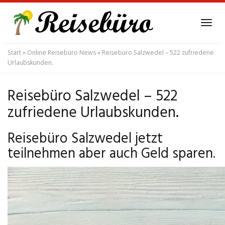
Skip
to
Tog
main
navi
content
Start
»
Online Reisebüro News
»
Reisebüro Salzwedel – 522 zufriedene
Urlaubskunden.
Reisebüro Salzwedel – 522
zufriedene Urlaubskunden.
Reisebüro Salzwedel jetzt
teilnehmen aber auch Geld sparen.