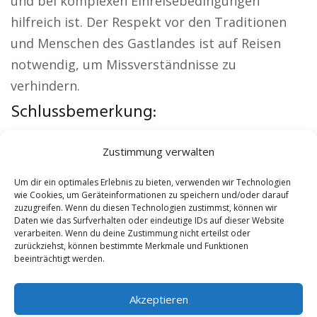
und bei komplexen Einreisebedingungen
hilfreich ist. Der Respekt vor den Traditionen
und Menschen des Gastlandes ist auf Reisen
notwendig, um Missverständnisse zu
verhindern.
Schlussbemerkung:
Interessante Links:
Kirche Salzwedel
|
Zustimmung verwalten
Autovermietung Salzwedel
|
Sicherheitsdienst
Salzwedel
|
Hauskauf Salzwedel
|
Hundeschule
Um dir ein optimales Erlebnis zu bieten, verwenden wir Technologien
wie Cookies, um Geräteinformationen zu speichern und/oder darauf
Salzwedel
|
Schamane Salzwedel
zuzugreifen. Wenn du diesen Technologien zustimmst, können wir
Daten wie das Surfverhalten oder eindeutige IDs auf dieser Website
verarbeiten. Wenn du deine Zustimmung nicht erteilst oder
Contents
[
show
]
zurückziehst, können bestimmte Merkmale und Funktionen
beeinträchtigt werden.
No tags for this post.
Akzeptieren