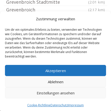
Grevenbroich Stadtmitte
(2.01 km)
Grevenbroich
(2.17 km)
Grevenbroich Gilverath
(2.17 km)
Zustimmung verwalten
Grevenbroich Neuenhausen
(2.17 km)
Um dir ein optimales Erlebnis zu bieten, verwenden wir Technologien
Grevenbroich Langwaden
(2.31 km)
wie Cookies, um Geräteinformationen zu speichern und/oder darauf
zuzugreifen. Wenn du diesen Technologien zustimmst, können wir
Grevenbroich Neurath
(2.41 km)
Daten wie das Surfverhalten oder eindeutige IDs auf dieser Website
Grevenbroich Kapellen
verarbeiten. Wenn du deine Zustimmung nicht erteilst oder
(2.42 km)
zurückziehst, können bestimmte Merkmale und Funktionen
Grevenbroich Neukirchen
(2.42 km)
beeinträchtigt werden.
Grevenbroich Gubisrath
(2.46 km)
Akzeptieren
Grevenbroich Noithausen
(2.46 km)
Grevenbroich Tüschenbroich
(2.46 km)
Ablehnen
Einstellungen ansehen
Copyright 2024-2025 by de-reisebuero.de |
9.8.2026
Cookie-Richtlinie
Datenschutz
Impressum
|
SEO Technik