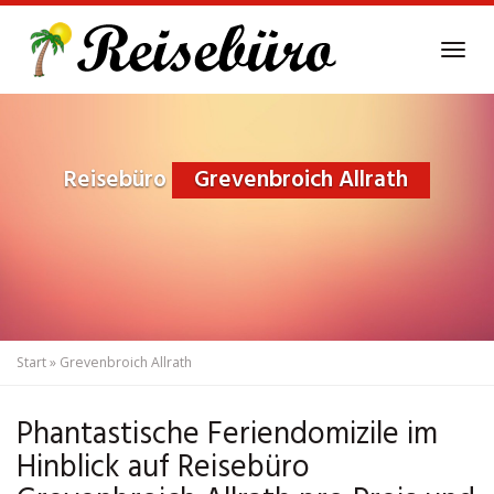
Skip
to
Tog
main
navi
content
Reisebüro
Grevenbroich Allrath
Start
»
Grevenbroich Allrath
Phantastische Feriendomizile im
Hinblick auf Reisebüro