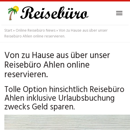
Skip
to
Tog
main
navi
content
Start
»
Online Reisebüro News
»
Von zu Hause aus über unser
Reisebüro Ahlen online reservieren.
Von zu Hause aus über unser
Reisebüro Ahlen online
reservieren.
Tolle Option hinsichtlich Reisebüro
Ahlen inklusive Urlaubsbuchung
zwecks Geld sparen.