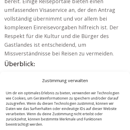
bereit. Einige Reiseportale bieten einen
umfassenden Visaservice an, der den Antrag
vollständig übernimmt und vor allem bei
komplexen Einreisevorgaben hilfreich ist. Der
Respekt für die Kultur und die Bürger des
Gastlandes ist entscheidend, um
Missverständnisse bei Reisen zu vermeiden.
Überblick:
Weitere lokale Themen:
Wohnung mieten Ahlen
Zustimmung verwalten
|
Kirche Ahlen
|
Autovermietung Ahlen
|
Versicherung Ahlen
|
Hauskauf Ahlen
|
Um dir ein optimales Erlebnis zu bieten, verwenden wir Technologien
wie Cookies, um Geräteinformationen zu speichern und/oder darauf
Hundeschule Ahlen
zuzugreifen. Wenn du diesen Technologien zustimmst, können wir
Daten wie das Surfverhalten oder eindeutige IDs auf dieser Website
verarbeiten. Wenn du deine Zustimmung nicht erteilst oder
Contents
[
show
]
zurückziehst, können bestimmte Merkmale und Funktionen
beeinträchtigt werden.