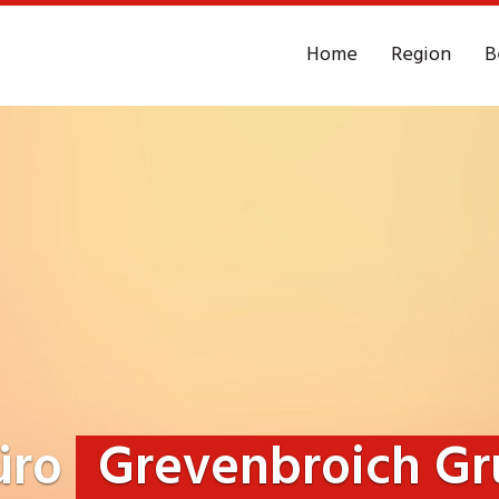
Home
Region
B
üro
Grevenbroich Gr