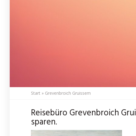
Start
»
Grevenbroich Gruissem
Reisebüro Grevenbroich Gru
sparen.