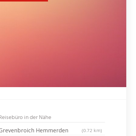
Reisebüro in der Nähe
Grevenbroich Hemmerden
(0.72 km)