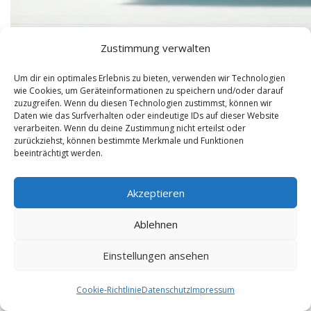
Zustimmung verwalten
Warum ist die Teilnahme in Sachen
Um dir ein optimales Erlebnis zu bieten, verwenden wir Technologien
wie Cookies, um Geräteinformationen zu speichern und/oder darauf
Reisebüro Zülpich notwendig?
zuzugreifen. Wenn du diesen Technologien zustimmst, können wir
Daten wie das Surfverhalten oder eindeutige IDs auf dieser Website
verarbeiten. Wenn du deine Zustimmung nicht erteilst oder
Willkommen im digitalen Reisebüro – Ihr
zurückziehst, können bestimmte Merkmale und Funktionen
Experte für günstige Urlaubsbuchungen und
beeinträchtigt werden.
die perfekte Reiseplanung. Sie möchten
Akzeptieren
preisgünstig verreisen und dabei …
Ablehnen
Einstellungen ansehen
1
2
3
4
›
»
Cookie-Richtlinie
Datenschutz
Impressum