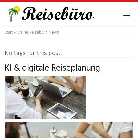
Skip
to
Tog
main
navi
content
Start
»
Online Reisebüro News
No tags for this post.
KI & digitale Reiseplanung