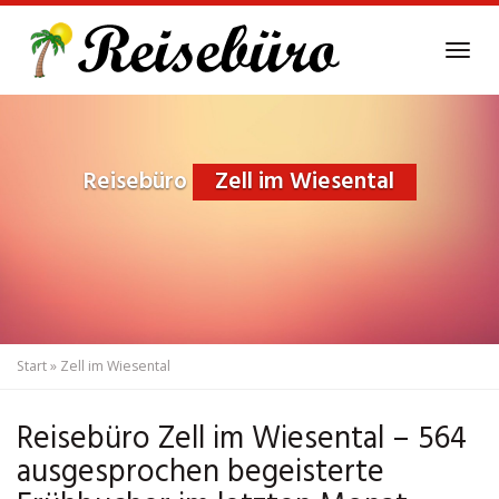
Skip
to
Tog
main
navi
content
Reisebüro
Zell im Wiesental
Start
»
Zell im Wiesental
Reisebüro Zell im Wiesental – 564
ausgesprochen begeisterte