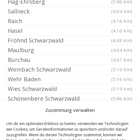
Häg-Ehrsberg
(3.96 km)
Sallneck
(4.04 km)
Raich
(4.16 km)
Hasel
(4.16 km)
Fröhnd Schwarzwald
(4.43 km)
Maulburg
(4.64 km)
Bürchau
(4.67 km)
Wembach Schwarzwald
(5.16 km)
Wehr Baden
(5.16 km)
Wies Schwarzwald
(5.19 km)
Schönenberg Schwarzwald
(5.96 km)
Schönau im Schwarzwald
(6.21 km)
Zustimmung verwalten
Steinen Kreis Lörrach
(6.43 km)
Um dir ein optimales Erlebnis zu bieten, verwenden wir Technologien
Böllen
(6.91 km)
wie Cookies, um Geräteinformationen zu speichern und/oder darauf
zuzugreifen. Wenn du diesen Technologien zustimmst, können wir
Tunau Schwarzwald
(6.94 km)