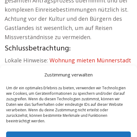
gesamten Antragsprozess übernimmt und bei
komplexen Einreisebestimmungen nützlich ist.
Achtung vor der Kultur und den Bürgern des
Gastlandes ist wesentlich, um auf Reisen
Missverständnisse zu vermeiden.
Schlussbetrachtung:
Lokale Hinweise:
Wohnung mieten Münnerstadt
|
Kirche Münnerstadt
|
Autovermietung
Zustimmung verwalten
Münnerstadt
|
Versicherung Münnerstadt
|
Hauskauf Münnerstadt
|
Hundeschule
Um dir ein optimales Erlebnis zu bieten, verwenden wir Technologien
wie Cookies, um Geräteinformationen zu speichern und/oder darauf
Münnerstadt
zuzugreifen. Wenn du diesen Technologien zustimmst, können wir
Daten wie das Surfverhalten oder eindeutige IDs auf dieser Website
verarbeiten. Wenn du deine Zustimmung nicht erteilst oder
Contents
[
show
]
zurückziehst, können bestimmte Merkmale und Funktionen
beeinträchtigt werden.
No tags for this post.