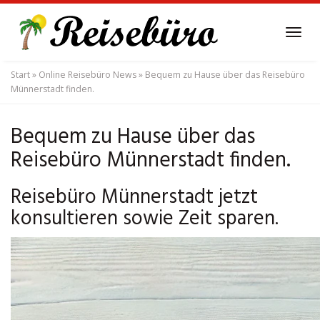
Skip
to
Tog
main
navi
content
Start
»
Online Reisebüro News
»
Bequem zu Hause über das Reisebüro
Münnerstadt finden.
Bequem zu Hause über das
Reisebüro Münnerstadt finden.
Reisebüro Münnerstadt jetzt
konsultieren sowie Zeit sparen.