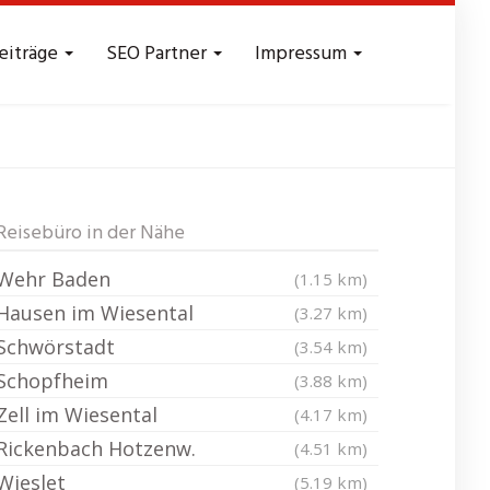
eiträge
SEO Partner
Impressum
Reisebüro in der Nähe
Wehr Baden
(1.15 km)
Hausen im Wiesental
(3.27 km)
Schwörstadt
(3.54 km)
Schopfheim
(3.88 km)
Zell im Wiesental
(4.17 km)
Rickenbach Hotzenw.
(4.51 km)
Wieslet
(5.19 km)