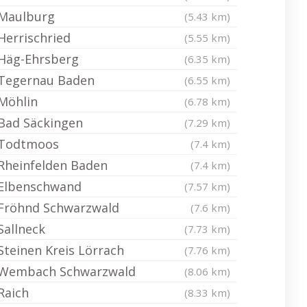
Maulburg
(5.43 km)
Herrischried
(5.55 km)
Häg-Ehrsberg
(6.35 km)
Tegernau Baden
(6.55 km)
Möhlin
(6.78 km)
Bad Säckingen
(7.29 km)
Todtmoos
(7.4 km)
Rheinfelden Baden
(7.4 km)
Elbenschwand
(7.57 km)
Fröhnd Schwarzwald
(7.6 km)
Sallneck
(7.73 km)
Steinen Kreis Lörrach
(7.76 km)
Wembach Schwarzwald
(8.06 km)
Raich
(8.33 km)