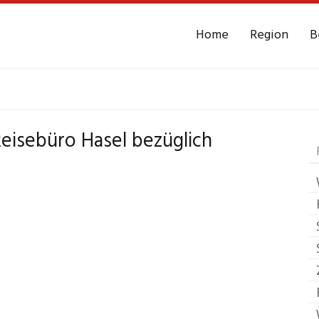
Home
Region
B
Reisebüro
Hasel
 Reisebüro Hasel bezüglich