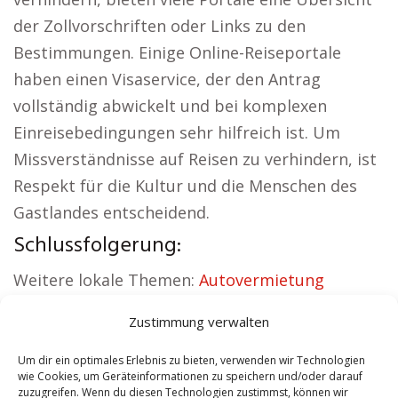
der Zollvorschriften oder Links zu den
Bestimmungen. Einige Online-Reiseportale
haben einen Visaservice, der den Antrag
vollständig abwickelt und bei komplexen
Einreisebedingungen sehr hilfreich ist. Um
Missverständnisse auf Reisen zu verhindern, ist
Respekt für die Kultur und die Menschen des
Gastlandes entscheidend.
Schlussfolgerung:
Weitere lokale Themen:
Autovermietung
Schwalm Eder
|
Sicherheitsdienst Schwalm Eder
Zustimmung verwalten
|
Versicherung Schwalm Eder
|
Hundeschule
Schwalm Eder
|
Schamane Schwalm Eder
|
Um dir ein optimales Erlebnis zu bieten, verwenden wir Technologien
wie Cookies, um Geräteinformationen zu speichern und/oder darauf
Reisebüro Schwalm Eder
zuzugreifen. Wenn du diesen Technologien zustimmst, können wir