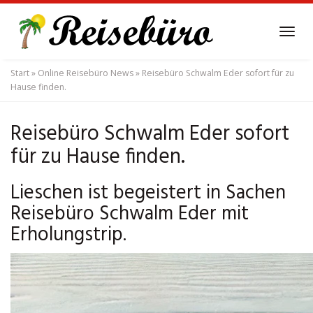
Skip
to
Tog
main
navi
content
Start
»
Online Reisebüro News
»
Reisebüro Schwalm Eder sofort für zu
Hause finden.
Reisebüro Schwalm Eder sofort
für zu Hause finden.
Lieschen ist begeistert in Sachen
Reisebüro Schwalm Eder mit
Erholungstrip.