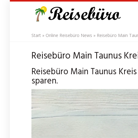
Skip
to
main
content
Start
»
Online Reisebüro News
»
Reisebüro Main Taunu
Reisebüro Main Taunus Krei
Reisebüro Main Taunus Kreis 
sparen.