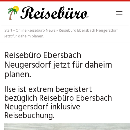
Skip
to
Tog
main
navi
content
Start
»
Online Reisebüro News
»
Reisebüro Ebersbach Neugersdorf
jetzt für daheim planen.
Reisebüro Ebersbach
Neugersdorf jetzt für daheim
planen.
Ilse ist extrem begeistert
bezüglich Reisebüro Ebersbach
Neugersdorf inklusive
Reisebuchung.