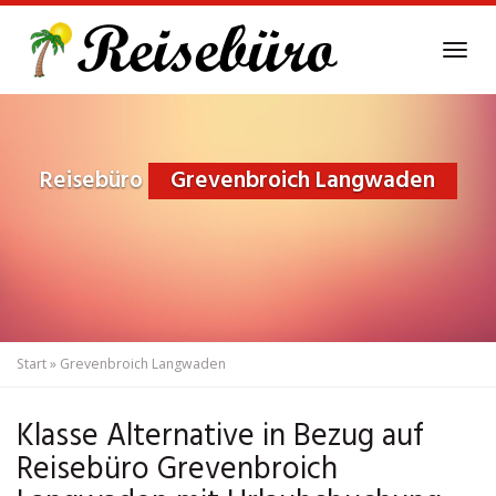
Skip
to
Tog
main
navi
content
Reisebüro
Grevenbroich Langwaden
Start
»
Grevenbroich Langwaden
Klasse Alternative in Bezug auf
Reisebüro Grevenbroich