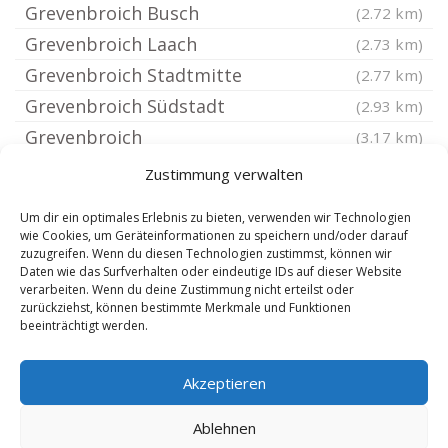
Grevenbroich Busch
(2.72 km)
Grevenbroich Laach
(2.73 km)
Grevenbroich Stadtmitte
(2.77 km)
Grevenbroich Südstadt
(2.93 km)
Grevenbroich
(3.17 km)
Grevenbroich Gilverath
(3.17 km)
Zustimmung verwalten
Grevenbroich Neuenhausen
(3.17 km)
Um dir ein optimales Erlebnis zu bieten, verwenden wir Technologien
Grevenbroich Elfgen
(3.45 km)
wie Cookies, um Geräteinformationen zu speichern und/oder darauf
zuzugreifen. Wenn du diesen Technologien zustimmst, können wir
Grevenbroich Wevelinghoven
(3.53 km)
Daten wie das Surfverhalten oder eindeutige IDs auf dieser Website
Grevenbroich Barrenstein
verarbeiten. Wenn du deine Zustimmung nicht erteilst oder
(3.53 km)
zurückziehst, können bestimmte Merkmale und Funktionen
Grevenbroich Fürth
(3.53 km)
beeinträchtigt werden.
Grevenbroich Neubrück
(3.7 km)
Akzeptieren
Grevenbroich Orken
(3.7 km)
Grevenbroich Gustorf
(3.74 km)
Ablehnen