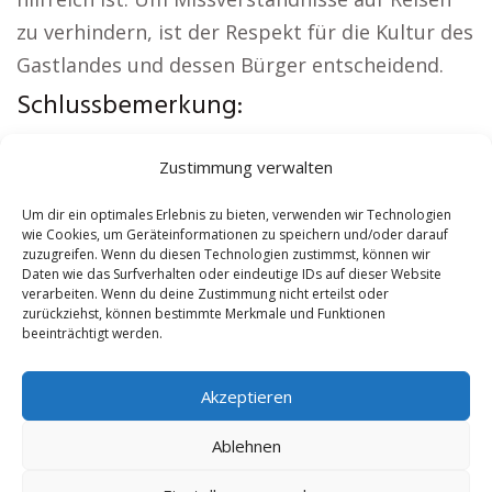
zu verhindern, ist der Respekt für die Kultur des
Gastlandes und dessen Bürger entscheidend.
Schlussbemerkung:
Lokale Hinweise:
Autovermietung Innsbruck
|
Zustimmung verwalten
Sicherheitsdienst Innsbruck
|
Versicherung
Innsbruck
|
Hundeschule Innsbruck
|
Schamane
Um dir ein optimales Erlebnis zu bieten, verwenden wir Technologien
wie Cookies, um Geräteinformationen zu speichern und/oder darauf
Innsbruck
|
Reisebüro Innsbruck
zuzugreifen. Wenn du diesen Technologien zustimmst, können wir
Daten wie das Surfverhalten oder eindeutige IDs auf dieser Website
verarbeiten. Wenn du deine Zustimmung nicht erteilst oder
Contents
[
show
]
zurückziehst, können bestimmte Merkmale und Funktionen
beeinträchtigt werden.
No tags for this post.
Akzeptieren
Ablehnen