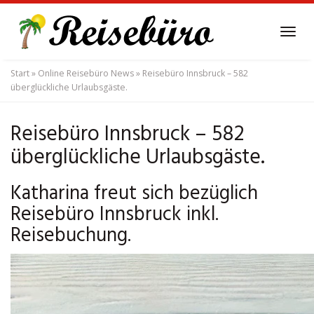
Skip
to
Tog
main
navi
content
Start
»
Online Reisebüro News
»
Reisebüro Innsbruck – 582
überglückliche Urlaubsgäste.
Reisebüro Innsbruck – 582
überglückliche Urlaubsgäste.
Katharina freut sich bezüglich
Reisebüro Innsbruck inkl.
Reisebuchung.