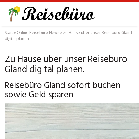
Skip
to
Tog
main
navi
content
Start
»
Online Reisebüro News
»
Zu Hause über unser Reisebüro Gland
digital planen.
Zu Hause über unser Reisebüro
Gland digital planen.
Reisebüro Gland sofort buchen
sowie Geld sparen.