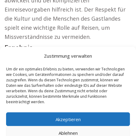
abwickelt und bei komplizierten
Einreisevorgaben hilfreich ist. Der Respekt für
die Kultur und die Menschen des Gastlandes
spielt eine wichtige Rolle auf Reisen, um
Missverständnisse zu vermeiden.
Ergebnis:
Zustimmung verwalten
Aus der Region:
Wohnung mieten Gland
|
Kirche
Gland
|
Autovermietung Gland
|
Versicherung
Um dir ein optimales Erlebnis zu bieten, verwenden wir Technologien
wie Cookies, um Geräteinformationen zu speichern und/oder darauf
Gland
|
Hauskauf Gland
|
Hundeschule Gland
zuzugreifen. Wenn du diesen Technologien zustimmst, können wir
Daten wie das Surfverhalten oder eindeutige IDs auf dieser Website
verarbeiten. Wenn du deine Zustimmung nicht erteilst oder
Contents
[
show
]
zurückziehst, können bestimmte Merkmale und Funktionen
beeinträchtigt werden.
No tags for this post.
Akzeptieren
Ablehnen