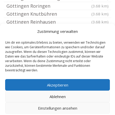
Göttingen Roringen
(3.68 km)
Göttingen Knutbühren
(3.68 km)
Göttingen Reinhausen
(3.68 km)
Bovenden
(4.6 km)
Zustimmung verwalten
Gleichen Kreis Göttingen
(5.52 km)
Um dir ein optimales Erlebnis zu bieten, verwenden wir Technologien
Waake Kreis Göttingen
(5.52 km)
wie Cookies, um Geräteinformationen zu speichern und/oder darauf
zuzugreifen. Wenn du diesen Technologien zustimmst, können wir
Jühnde
(6.7 km)
Daten wie das Surfverhalten oder eindeutige IDs auf dieser Website
Friedland Kreis Göttingen
verarbeiten. Wenn du deine Zustimmung nicht erteilst oder
(6.91 km)
zurückziehst, können bestimmte Merkmale und Funktionen
Landolfshausen
(7.26 km)
beeinträchtigt werden.
Dransfeld
(7.26 km)
Akzeptieren
Rohrberg bei Heilbad Heiligenstadt
(7.79 km)
Nörten-Hardenberg
(8.06 km)
Ablehnen
Einstellungen ansehen
Copyright 2024-2025 by de-reisebuero.de |