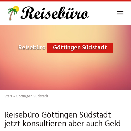
Skip
to
Tog
main
navi
content
Reisebüro
Göttingen Südstadt
Start
»
Göttingen Südstadt
Reisebüro Göttingen Südstadt
jetzt konsultieren aber auch Geld