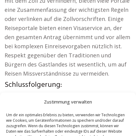
mit dem Zoll zu verhindern, bieten viele Portale
eine Zusammenfassung der wichtigsten Regeln
oder verlinken auf die Zollvorschriften. Einige
Reiseportale bieten einen Visaservice an, der
den gesamten Antrag übernimmt und vor allem
bei komplexen Einreisevorgaben nützlich ist.
Respekt gegenüber den Traditionen und
Bürgern des Gastlandes ist wesentlich, um auf
Reisen Missverständnisse zu vermeiden.
Schlussfolgerung:
Interessante Links:
Autovermietung Erlenbach
|
Zustimmung verwalten
Sicherheitsdienst Erlenbach
|
Versicherung
Erlenbach
|
Hundeschule Erlenbach
|
Schamane
Um dir ein optimales Erlebnis zu bieten, verwenden wir Technologien
wie Cookies, um Geräteinformationen zu speichern und/oder darauf
Erlenbach
|
Reisebüro Erlenbach
zuzugreifen. Wenn du diesen Technologien zustimmst, können wir
Daten wie das Surfverhalten oder eindeutige IDs auf dieser Website