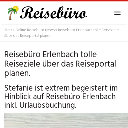
Skip
to
Tog
main
navi
content
Start
»
Online Reisebüro News
»
Reisebüro Erlenbach tolle Reiseziele
über das Reiseportal planen.
Reisebüro Erlenbach tolle
Reiseziele über das Reiseportal
planen.
Stefanie ist extrem begeistert im
Hinblick auf Reisebüro Erlenbach
inkl. Urlaubsbuchung.