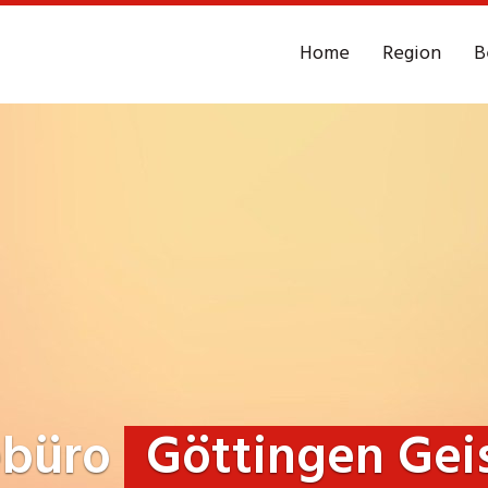
Home
Region
B
ebüro
Göttingen Gei