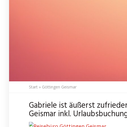
Start
»
Göttingen Geismar
Gabriele ist äußerst zufried
Geismar inkl. Urlaubsbuchung