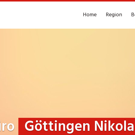
Home
Region
B
üro
Göttingen Nikol