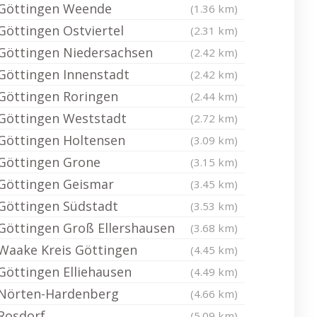
Göttingen Weende
(1.36 km)
Göttingen Ostviertel
(2.31 km)
Göttingen Niedersachsen
(2.42 km)
Göttingen Innenstadt
(2.42 km)
Göttingen Roringen
(2.44 km)
Göttingen Weststadt
(2.72 km)
Göttingen Holtensen
(3.09 km)
Göttingen Grone
(3.15 km)
Göttingen Geismar
(3.45 km)
Göttingen Südstadt
(3.53 km)
Göttingen Groß Ellershausen
(3.68 km)
Waake Kreis Göttingen
(4.45 km)
Göttingen Elliehausen
(4.49 km)
Nörten-Hardenberg
(4.66 km)
Rosdorf
(5.09 km)