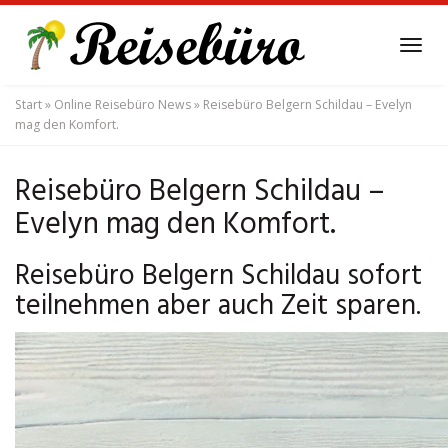
Skip
to
Tog
main
navi
content
Start
»
Online Reisebüro News
»
Reisebüro Belgern Schildau – Evelyn
mag den Komfort.
Reisebüro Belgern Schildau –
Evelyn mag den Komfort.
Reisebüro Belgern Schildau sofort
teilnehmen aber auch Zeit sparen.