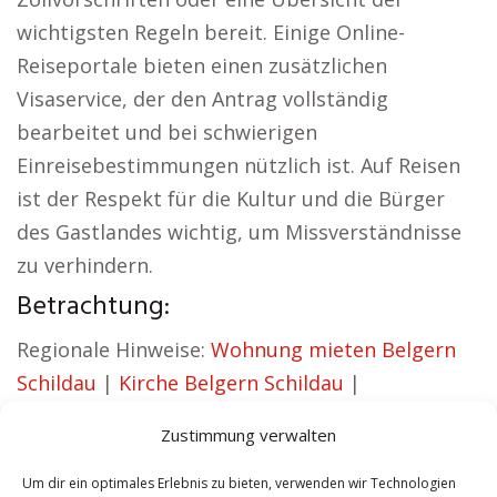
wichtigsten Regeln bereit. Einige Online-
Reiseportale bieten einen zusätzlichen
Visaservice, der den Antrag vollständig
bearbeitet und bei schwierigen
Einreisebestimmungen nützlich ist. Auf Reisen
ist der Respekt für die Kultur und die Bürger
des Gastlandes wichtig, um Missverständnisse
zu verhindern.
Betrachtung:
Regionale Hinweise:
Wohnung mieten Belgern
Schildau
|
Kirche Belgern Schildau
|
Autovermietung Belgern Schildau
|
Zustimmung verwalten
Versicherung Belgern Schildau
|
Hauskauf
Belgern Schildau
|
Hundeschule Belgern
Um dir ein optimales Erlebnis zu bieten, verwenden wir Technologien