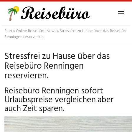
Skip
to
Tog
main
navi
content
Start
»
Online Reisebüro News
»
Stressfrei zu Hause über das Reisebüro
Renningen reservieren.
Stressfrei zu Hause über das
Reisebüro Renningen
reservieren.
Reisebüro Renningen sofort
Urlaubspreise vergleichen aber
auch Zeit sparen.