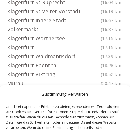
Klagenfurt St Ruprecht
(16.04 km)
Klagenfurt St Veiter Vorstadt
(16.13 km)
Klagenfurt Innere Stadt
(16.67 km)
Völkermarkt
(16.87 km)
Klagenfurt Wörthersee
(17.15 km)
Klagenfurt
(17.15 km)
Klagenfurt Waidmannsdorf
(17.39 km)
Klagenfurt Ebenthal
(18.28 km)
Klagenfurt Viktring
(18.52 km)
Murau
(20.47 km)
Ferlach
(20.84 km)
Zustimmung verwalten
Bad St. Leonhard im Lavanttal
(22.15 km)
Um dir ein optimales Erlebnis zu bieten, verwenden wir Technologien
Oberwölz
(23.5 km)
wie Cookies, um Geräteinformationen zu speichern und/oder darauf
zuzugreifen. Wenn du diesen Technologien zustimmst, können wir
Sankt Andrä
(23.6 km)
Daten wie das Surfverhalten oder eindeutige IDs auf dieser Website
Wolfsberg
verarbeiten. Wenn du deine Zustimmung nicht erteilst oder
(24.57 km)