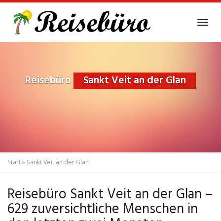
Skip
to
Tog
main
navi
content
Reisebüro
Sankt Veit an der Glan
Start
»
Sankt Veit an der Glan
Reisebüro Sankt Veit an der Glan –
629 zuversichtliche Menschen in