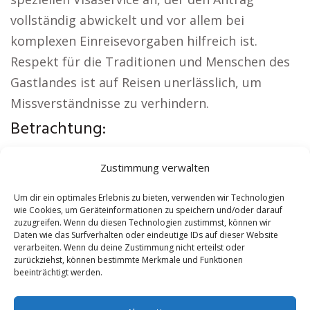
vollständig abwickelt und vor allem bei
komplexen Einreisevorgaben hilfreich ist.
Respekt für die Traditionen und Menschen des
Gastlandes ist auf Reisen unerlässlich, um
Missverständnisse zu verhindern.
Betrachtung:
Regionale Hinweise:
Kirche Heideck
|
Zustimmung verwalten
Autovermietung Heideck
|
Sicherheitsdienst
Heideck
|
Hauskauf Heideck
|
Hundeschule
Um dir ein optimales Erlebnis zu bieten, verwenden wir Technologien
wie Cookies, um Geräteinformationen zu speichern und/oder darauf
Heideck
|
Schamane Heideck
zuzugreifen. Wenn du diesen Technologien zustimmst, können wir
Daten wie das Surfverhalten oder eindeutige IDs auf dieser Website
verarbeiten. Wenn du deine Zustimmung nicht erteilst oder
Contents
[
show
]
zurückziehst, können bestimmte Merkmale und Funktionen
beeinträchtigt werden.
No tags for this post.