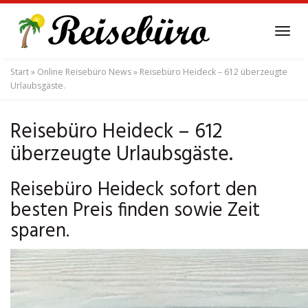
Skip
to
Tog
main
navi
content
Start
»
Online Reisebüro News
»
Reisebüro Heideck – 612 überzeugte
Urlaubsgäste.
Reisebüro Heideck – 612
überzeugte Urlaubsgäste.
Reisebüro Heideck sofort den
besten Preis finden sowie Zeit
sparen.