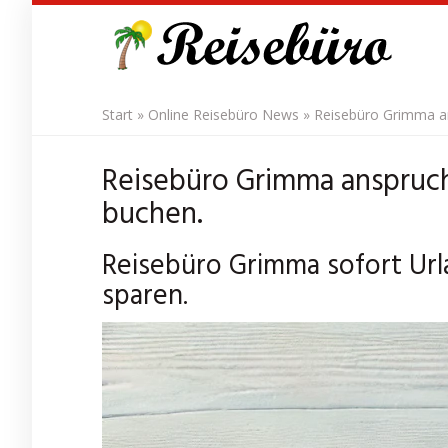
Skip
to
main
content
Start
»
Online Reisebüro News
»
Reisebüro Grimma an
Reisebüro Grimma anspruch
buchen.
Reisebüro Grimma sofort Url
sparen.