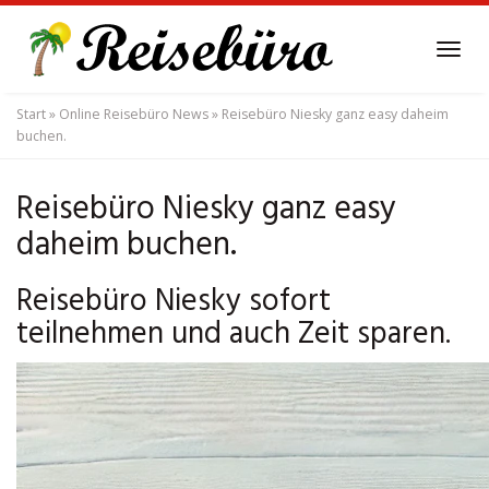
Skip
to
Tog
main
navi
content
Start
»
Online Reisebüro News
»
Reisebüro Niesky ganz easy daheim
buchen.
Reisebüro Niesky ganz easy
daheim buchen.
Reisebüro Niesky sofort
teilnehmen und auch Zeit sparen.