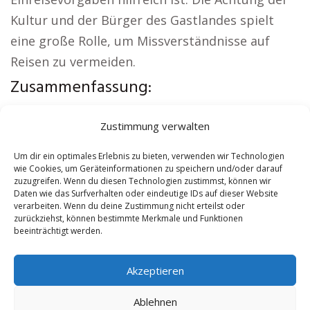
Kultur und der Bürger des Gastlandes spielt
eine große Rolle, um Missverständnisse auf
Reisen zu vermeiden.
Zusammenfassung:
Regionale Hinweise:
Sicherheitsdienst Niesky
|
Zustimmung verwalten
Versicherung Niesky
|
Wohnung mieten Niesky
|
Schamane Niesky
|
Reisebüro Niesky
|
Um dir ein optimales Erlebnis zu bieten, verwenden wir Technologien
wie Cookies, um Geräteinformationen zu speichern und/oder darauf
Versicherung Niesky
zuzugreifen. Wenn du diesen Technologien zustimmst, können wir
Daten wie das Surfverhalten oder eindeutige IDs auf dieser Website
verarbeiten. Wenn du deine Zustimmung nicht erteilst oder
Contents
[
show
]
zurückziehst, können bestimmte Merkmale und Funktionen
beeinträchtigt werden.
No tags for this post.
Akzeptieren
Ablehnen