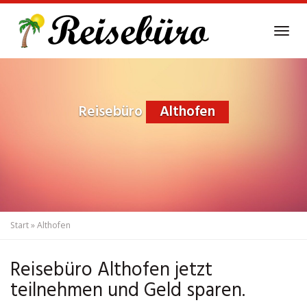
Skip
to
Tog
main
navi
content
Reisebüro
Althofen
Start
»
Althofen
Reisebüro Althofen jetzt
teilnehmen und Geld sparen.