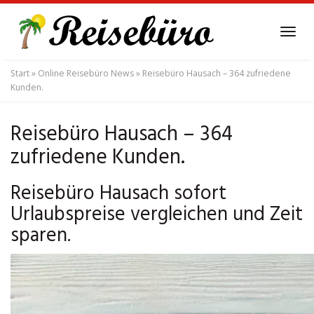
Skip
to
Tog
main
navi
content
Start
»
Online Reisebüro News
»
Reisebüro Hausach – 364 zufriedene
Kunden.
Reisebüro Hausach – 364
zufriedene Kunden.
Reisebüro Hausach sofort
Urlaubspreise vergleichen und Zeit
sparen.