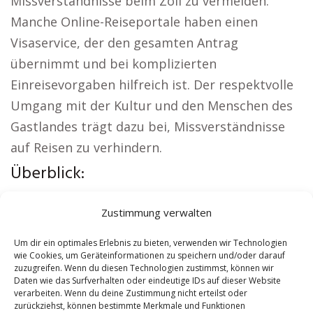
Missverständnisse beim Zoll zu vermeiden.
Manche Online-Reiseportale haben einen
Visaservice, der den gesamten Antrag
übernimmt und bei komplizierten
Einreisevorgaben hilfreich ist. Der respektvolle
Umgang mit der Kultur und den Menschen des
Gastlandes trägt dazu bei, Missverständnisse
auf Reisen zu verhindern.
Überblick:
Aus der Region:
Autovermietung Hausach
|
Zustimmung verwalten
Sicherheitsdienst Hausach
|
Versicherung
Hausach
|
Hundeschule Hausach
|
Schamane
Um dir ein optimales Erlebnis zu bieten, verwenden wir Technologien
wie Cookies, um Geräteinformationen zu speichern und/oder darauf
Hausach
|
Reisebüro Hausach
zuzugreifen. Wenn du diesen Technologien zustimmst, können wir
Daten wie das Surfverhalten oder eindeutige IDs auf dieser Website
verarbeiten. Wenn du deine Zustimmung nicht erteilst oder
Contents
[
show
]
zurückziehst, können bestimmte Merkmale und Funktionen