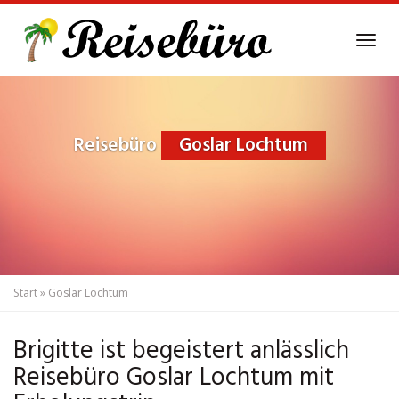
Skip
to
Tog
main
navi
content
Reisebüro
Goslar Lochtum
Start
»
Goslar Lochtum
Brigitte ist begeistert anlässlich
Reisebüro Goslar Lochtum mit