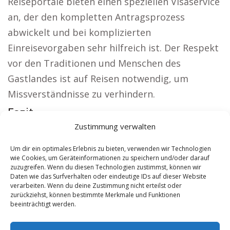
Reiseportale bieten einen speziellen Visaservice
an, der den kompletten Antragsprozess
abwickelt und bei komplizierten
Einreisevorgaben sehr hilfreich ist. Der Respekt
vor den Traditionen und Menschen des
Gastlandes ist auf Reisen notwendig, um
Missverständnisse zu verhindern.
Fazit:
Zustimmung verwalten
Lokale Hinweise:
Versicherung Goch
|
Wohnung
mieten Goch
|
Kirche Goch
|
Reisebüro Goch
|
Um dir ein optimales Erlebnis zu bieten, verwenden wir Technologien
wie Cookies, um Geräteinformationen zu speichern und/oder darauf
Versicherung Goch
|
Hauskauf Goch
zuzugreifen. Wenn du diesen Technologien zustimmst, können wir
Daten wie das Surfverhalten oder eindeutige IDs auf dieser Website
verarbeiten. Wenn du deine Zustimmung nicht erteilst oder
Contents
[
show
]
zurückziehst, können bestimmte Merkmale und Funktionen
beeinträchtigt werden.
No tags for this post.