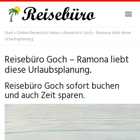
Skip
to
Tog
main
navi
content
Start
»
Online Reisebüro News
»
Reisebüro Goch – Ramona liebt diese
Urlaubsplanung.
Reisebüro Goch – Ramona liebt
diese Urlaubsplanung.
Reisebüro Goch sofort buchen
und auch Zeit sparen.