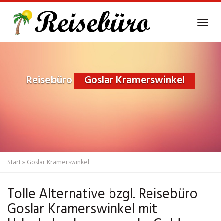
Skip
to
Tog
main
navi
content
Reisebüro
Goslar Kramerswinkel
Start
»
Goslar Kramerswinkel
Tolle Alternative bzgl. Reisebüro
Goslar Kramerswinkel mit