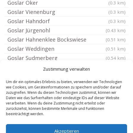
Goslar Oker
(0.3 km)
Goslar Vienenburg
(0.3 km)
Goslar Hahndorf
(0.3 km)
Goslar Jürgenohl
(0.43 km)
Goslar Hahnenklee Bockswiese
(0.51 km)
Goslar Weddingen
(0.51 km)
Goslar Sudmerberg
(0.54 km)
Goslar Ohlhof
(0.54 km)
Zustimmung verwalten
Goslar Georgenberg
(0.54 km)
Um dir ein optimales Erlebnis zu bieten, verwenden wir Technologien
Pfalz
(0.59 km)
wie Cookies, um Geräteinformationen zu speichern und/oder darauf
zuzugreifen. Wenn du diesen Technologien zustimmst, können wir
Goslar
(0.9 km)
Daten wie das Surfverhalten oder eindeutige IDs auf dieser Website
Langelsheim
verarbeiten. Wenn du deine Zustimmung nicht erteilst oder
(4.49 km)
zurückziehst, können bestimmte Merkmale und Funktionen
Schulenberg im Oberharz
(5.3 km)
beeinträchtigt werden.
Bad Harzburg
(5.61 km)
Akzeptieren
Vienenburg
(6.38 km)