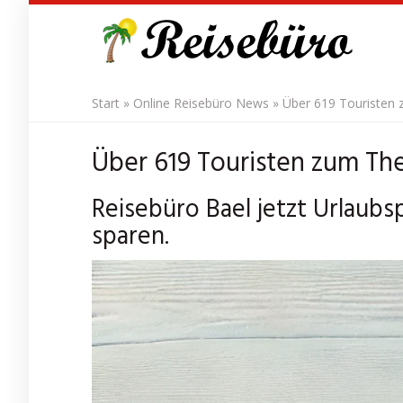
Skip
to
main
content
Start
»
Online Reisebüro News
»
Über 619 Touristen
Über 619 Touristen zum Th
Reisebüro Bael jetzt Urlaubs
sparen.