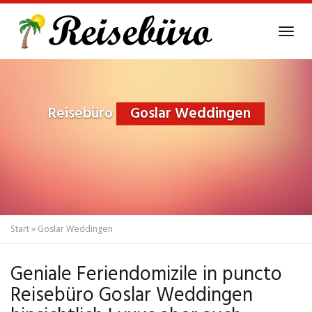
Skip
to
Tog
main
navi
content
Reisebüro
Goslar Weddingen
Start
»
Goslar Weddingen
Geniale Feriendomizile in puncto
Reisebüro Goslar Weddingen