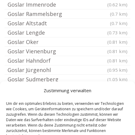
Goslar Immenrode
(0.62 km)
Goslar Rammelsberg
(0.7 km)
Goslar Altstadt
(0.7 km)
Goslar Lengde
(0.73 km)
Goslar Oker
(0.81 km)
Goslar Vienenburg
(0.81 km)
Goslar Hahndorf
(0.81 km)
Goslar Jürgenohl
(0.95 km)
Goslar Sudmerberg
(1.05 km)
Goslar Ohlhof
(1.05 km)
Zustimmung verwalten
Goslar Georgenberg
(1.05 km)
Um dir ein optimales Erlebnis zu bieten, verwenden wir Technologien
Goslar
(1.06 km)
wie Cookies, um Geräteinformationen zu speichern und/oder darauf
zuzugreifen. Wenn du diesen Technologien zustimmst, können wir
Pfalz
(1.09 km)
Daten wie das Surfverhalten oder eindeutige IDs auf dieser Website
Langelsheim
verarbeiten. Wenn du deine Zustimmung nicht erteilst oder
(4.74 km)
zurückziehst, können bestimmte Merkmale und Funktionen