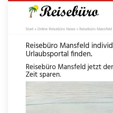
Skip
to
main
content
Start
»
Online Reisebüro News
»
Reisebüro Mansfeld i
Reisebüro Mansfeld individ
Urlaubsportal finden.
Reisebüro Mansfeld jetzt de
Zeit sparen.