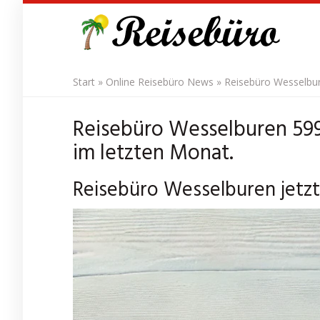
Skip
to
main
content
Start
»
Online Reisebüro News
»
Reisebüro Wesselbur
Reisebüro Wesselburen 599
im letzten Monat.
Reisebüro Wesselburen jetzt