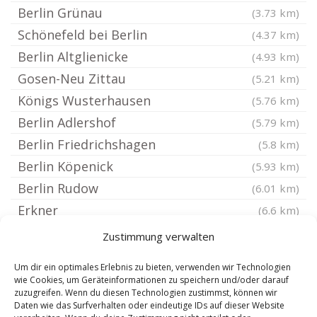
Berlin Grünau
(3.73 km)
Schönefeld bei Berlin
(4.37 km)
Berlin Altglienicke
(4.93 km)
Gosen-Neu Zittau
(5.21 km)
Königs Wusterhausen
(5.76 km)
Berlin Adlershof
(5.79 km)
Berlin Friedrichshagen
(5.8 km)
Berlin Köpenick
(5.93 km)
Berlin Rudow
(6.01 km)
Erkner
(6.6 km)
Berlin Rahnsdorf
(6.74 km)
Zustimmung verwalten
Berlin Niederschöneweide
(6.74 km)
Um dir ein optimales Erlebnis zu bieten, verwenden wir Technologien
Berlin Gropiusstadt
(6.97 km)
wie Cookies, um Geräteinformationen zu speichern und/oder darauf
zuzugreifen. Wenn du diesen Technologien zustimmst, können wir
Schöneiche bei Berlin
(7.46 km)
Daten wie das Surfverhalten oder eindeutige IDs auf dieser Website