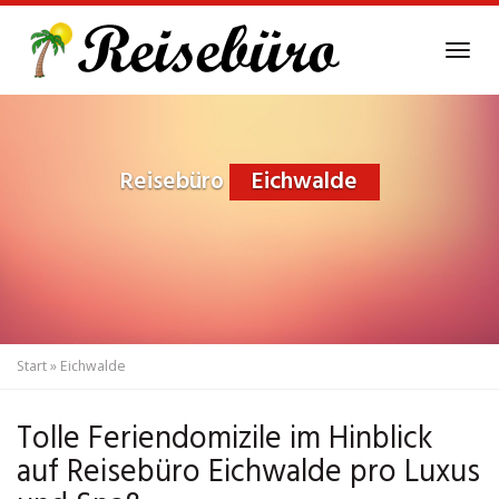
Skip
to
Tog
main
navi
content
Reisebüro
Eichwalde
Start
»
Eichwalde
Tolle Feriendomizile im Hinblick
auf Reisebüro Eichwalde pro Luxus