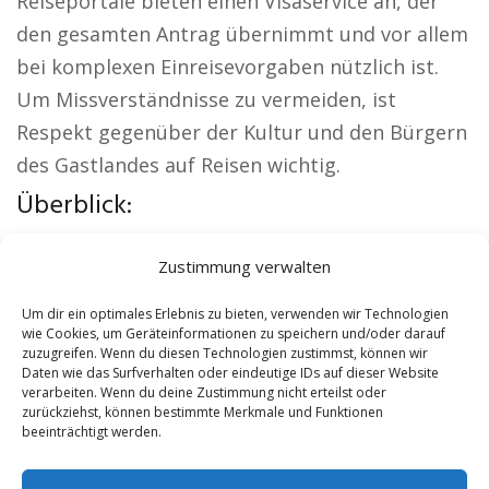
Reiseportale bieten einen Visaservice an, der
den gesamten Antrag übernimmt und vor allem
bei komplexen Einreisevorgaben nützlich ist.
Um Missverständnisse zu vermeiden, ist
Respekt gegenüber der Kultur und den Bürgern
des Gastlandes auf Reisen wichtig.
Überblick:
Örtliche Themen:
Sicherheitsdienst Elze
|
Zustimmung verwalten
Versicherung Elze
|
Wohnung mieten Elze
|
Schamane Elze
|
Reisebüro Elze
|
Versicherung
Um dir ein optimales Erlebnis zu bieten, verwenden wir Technologien
wie Cookies, um Geräteinformationen zu speichern und/oder darauf
Elze
zuzugreifen. Wenn du diesen Technologien zustimmst, können wir
Daten wie das Surfverhalten oder eindeutige IDs auf dieser Website
verarbeiten. Wenn du deine Zustimmung nicht erteilst oder
Contents
[
show
]
zurückziehst, können bestimmte Merkmale und Funktionen
beeinträchtigt werden.
No tags for this post.