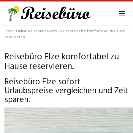
Skip
to
Tog
main
navi
content
Start
»
Online Reisebüro News
»
Reisebüro Elze komfortabel zu Hause
reservieren.
Reisebüro Elze komfortabel zu
Hause reservieren.
Reisebüro Elze sofort
Urlaubspreise vergleichen und Zeit
sparen.