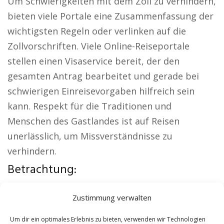
Um Schwierigkeiten mit dem Zoll zu verhindern,
bieten viele Portale eine Zusammenfassung der
wichtigsten Regeln oder verlinken auf die
Zollvorschriften. Viele Online-Reiseportale
stellen einen Visaservice bereit, der den
gesamten Antrag bearbeitet und gerade bei
schwierigen Einreisevorgaben hilfreich sein
kann. Respekt für die Traditionen und
Menschen des Gastlandes ist auf Reisen
unerlässlich, um Missverständnisse zu
verhindern.
Betrachtung:
Interessante Links:
Sicherheitsdienst Bremen
|
Zustimmung verwalten
Versicherung Bremen
|
Wohnung mieten
Bremen
|
Schamane Bremen
|
Reisebüro
Um dir ein optimales Erlebnis zu bieten, verwenden wir Technologien