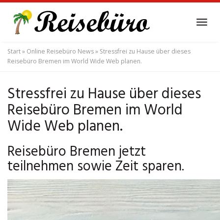
Skip
to
Tog
main
navi
content
Start
»
Online Reisebüro News
»
Stressfrei zu Hause über dieses
Reisebüro Bremen im World Wide Web planen.
Stressfrei zu Hause über dieses
Reisebüro Bremen im World
Wide Web planen.
Reisebüro Bremen jetzt
teilnehmen sowie Zeit sparen.