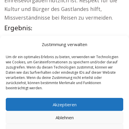
Einreisevorgaben nützlich ist. Respekt für die
Kultur und Bürger des Gastlandes hilft,
Missverständnisse bei Reisen zu vermeiden.
Ergebnis:
Interessante Links:
Autovermietung Peine
|
Zustimmung verwalten
Sicherheitsdienst Peine
|
Versicherung Peine
|
Hundeschule Peine
|
Schamane Peine
|
Um dir ein optimales Erlebnis zu bieten, verwenden wir Technologien
wie Cookies, um Geräteinformationen zu speichern und/oder darauf
Reisebüro Peine
zuzugreifen. Wenn du diesen Technologien zustimmst, können wir
Daten wie das Surfverhalten oder eindeutige IDs auf dieser Website
verarbeiten. Wenn du deine Zustimmung nicht erteilst oder
Contents
[
show
]
zurückziehst, können bestimmte Merkmale und Funktionen
beeinträchtigt werden.
No tags for this post.
Akzeptieren
Ablehnen