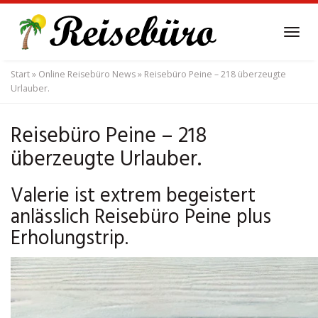
Skip
to
Tog
main
navi
content
Start
»
Online Reisebüro News
»
Reisebüro Peine – 218 überzeugte
Urlauber.
Reisebüro Peine – 218
überzeugte Urlauber.
Valerie ist extrem begeistert
anlässlich Reisebüro Peine plus
Erholungstrip.