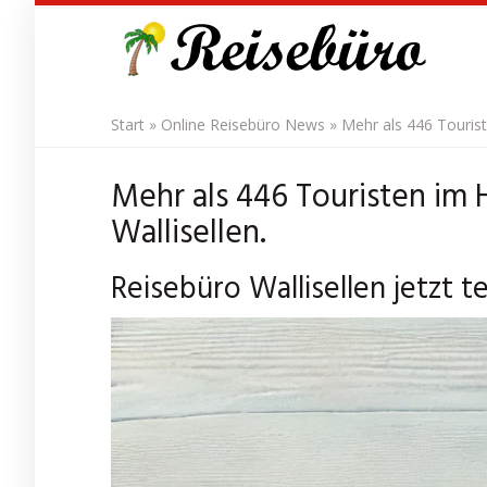
Skip
to
main
content
Start
»
Online Reisebüro News
»
Mehr als 446 Tourist
Mehr als 446 Touristen im 
Wallisellen.
Reisebüro Wallisellen jetzt 