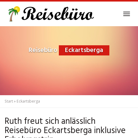
Skip
to
Tog
main
navi
content
Reisebüro
Eckartsberga
Start
»
Eckartsberga
Ruth freut sich anlässlich
Reisebüro Eckartsberga inklusive