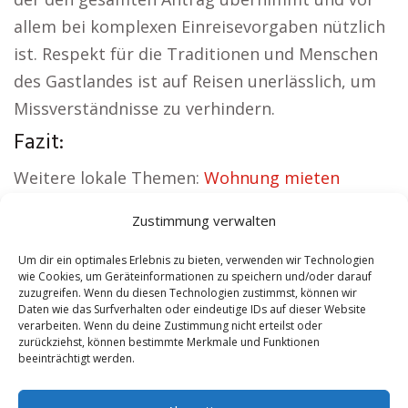
allem bei komplexen Einreisevorgaben nützlich
ist. Respekt für die Traditionen und Menschen
des Gastlandes ist auf Reisen unerlässlich, um
Missverständnisse zu verhindern.
Fazit:
Weitere lokale Themen:
Wohnung mieten
Niederrhein
|
Kirche Niederrhein
|
Zustimmung verwalten
Autovermietung Niederrhein
|
Versicherung
Niederrhein
|
Hauskauf Niederrhein
|
Um dir ein optimales Erlebnis zu bieten, verwenden wir Technologien
wie Cookies, um Geräteinformationen zu speichern und/oder darauf
Hundeschule Niederrhein
zuzugreifen. Wenn du diesen Technologien zustimmst, können wir
Daten wie das Surfverhalten oder eindeutige IDs auf dieser Website
verarbeiten. Wenn du deine Zustimmung nicht erteilst oder
Contents
[
show
]
zurückziehst, können bestimmte Merkmale und Funktionen
beeinträchtigt werden.
No tags for this post.