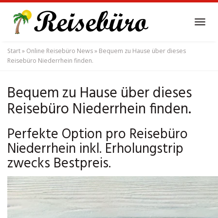
Skip
to
Tog
main
navi
content
Start
»
Online Reisebüro News
»
Bequem zu Hause über dieses
Reisebüro Niederrhein finden.
Bequem zu Hause über dieses
Reisebüro Niederrhein finden.
Perfekte Option pro Reisebüro
Niederrhein inkl. Erholungstrip
zwecks Bestpreis.