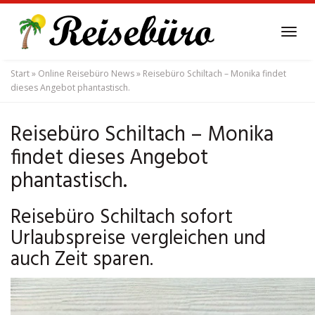
Skip
to
Tog
main
navi
content
Start
»
Online Reisebüro News
»
Reisebüro Schiltach – Monika findet
dieses Angebot phantastisch.
Reisebüro Schiltach – Monika
findet dieses Angebot
phantastisch.
Reisebüro Schiltach sofort
Urlaubspreise vergleichen und
auch Zeit sparen.