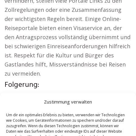
verhindern, stellen viele Portale Links zu den
Zollregelungen oder eine Zusammenfassung
der wichtigsten Regeln bereit. Einige Online-
Reiseportale bieten einen Visaservice an, der
den Antragsprozess vollständig übernimmt und
bei schwierigen Einreiseanforderungen hilfreich
ist. Respekt für die Kultur und Bürger des
Gastlandes hilft, Missverständnisse bei Reisen
zu vermeiden.
Folgerung:
Aus der Region:
Autovermietung Schiltach
|
Zustimmung verwalten
Sicherheitsdienst Schiltach
|
Versicherung
Schiltach
|
Hundeschule Schiltach
|
Schamane
Um dir ein optimales Erlebnis zu bieten, verwenden wir Technologien
wie Cookies, um Geräteinformationen zu speichern und/oder darauf
Schiltach
|
Reisebüro Schiltach
zuzugreifen. Wenn du diesen Technologien zustimmst, können wir
Daten wie das Surfverhalten oder eindeutige IDs auf dieser Website