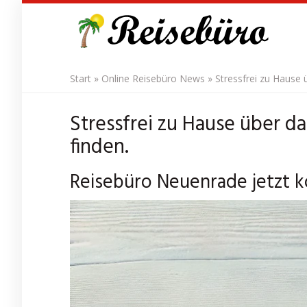
Skip
to
main
content
Start
»
Online Reisebüro News
»
Stressfrei zu Hause 
Stressfrei zu Hause über d
finden.
Reisebüro Neuenrade jetzt ko