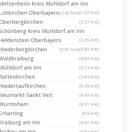
Mettenheim Kreis Mühldorf am Inn
Lohkirchen Oberbayern
(1.92 km)
(2.43 km)
Oberbergkirchen
(2.57 km)
Schönberg Kreis Mühldorf am Inn
Heldenstein Oberbayern
(3.45 km)
Niederbergkirchen
(3.83 km)
(3.91 km)
Waldkraiburg
(4.85 km)
Mühldorf am Inn
(5.14 km)
Rattenkirchen
(5.84 km)
Niedertaufkirchen
(6.38 km)
Neumarkt-Sankt Veit
(6.43 km)
Wurmsham
(6.51 km)
Erharting
(6.9 km)
Kraiburg am Inn
(6.91 km)
Aschau am Inn
(6.92 km)