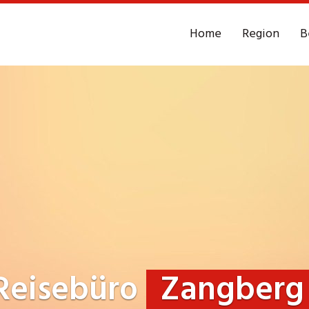
Home
Region
B
Reisebüro
Zangberg