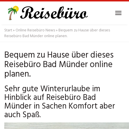
Skip
to
Tog
main
navi
content
Start
»
Online Reisebüro News
»
Bequem zu Hause über dieses
Reisebüro Bad Münder online planen.
Bequem zu Hause über dieses
Reisebüro Bad Münder online
planen.
Sehr gute Winterurlaube im
Hinblick auf Reisebüro Bad
Münder in Sachen Komfort aber
auch Spaß.