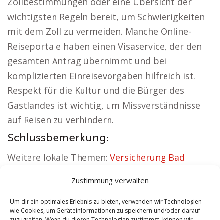
Zollbestimmungen oder eine Übersicht der
wichtigsten Regeln bereit, um Schwierigkeiten
mit dem Zoll zu vermeiden. Manche Online-
Reiseportale haben einen Visaservice, der den
gesamten Antrag übernimmt und bei
komplizierten Einreisevorgaben hilfreich ist.
Respekt für die Kultur und die Bürger des
Gastlandes ist wichtig, um Missverständnisse
auf Reisen zu verhindern.
Schlussbemerkung:
Weitere lokale Themen:
Versicherung Bad
Münder
|
Wohnung mieten Bad Münder
|
Zustimmung verwalten
Kirche Bad Münder
|
Reisebüro Bad Münder
|
Versicherung Bad Münder
|
Hauskauf Bad
Um dir ein optimales Erlebnis zu bieten, verwenden wir Technologien
wie Cookies, um Geräteinformationen zu speichern und/oder darauf
Münder
zuzugreifen. Wenn du diesen Technologien zustimmst, können wir