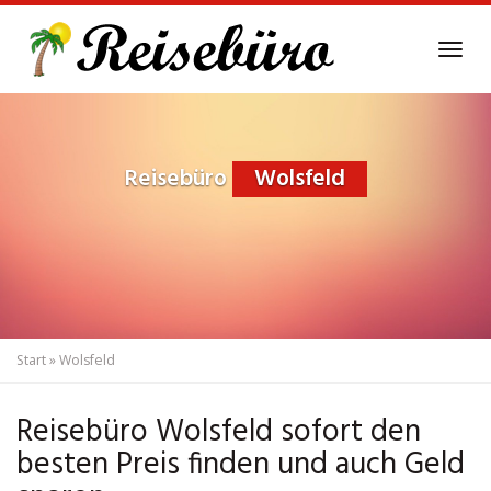
Skip
to
Tog
main
navi
content
Reisebüro
Wolsfeld
Start
»
Wolsfeld
Reisebüro Wolsfeld sofort den
besten Preis finden und auch Geld