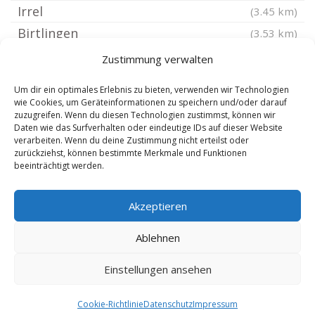
Irrel
(3.45 km)
Birtlingen
(3.53 km)
Schankweiler
(3.71 km)
Zustimmung verwalten
Wettlingen
(3.75 km)
Um dir ein optimales Erlebnis zu bieten, verwenden wir Technologien
Ferschweiler
(3.76 km)
wie Cookies, um Geräteinformationen zu speichern und/oder darauf
zuzugreifen. Wenn du diesen Technologien zustimmst, können wir
Ernzen
(4.11 km)
Daten wie das Surfverhalten oder eindeutige IDs auf dieser Website
Eisenach bei Trier
verarbeiten. Wenn du deine Zustimmung nicht erteilst oder
(4.11 km)
zurückziehst, können bestimmte Merkmale und Funktionen
Scharfbillig
(4.36 km)
beeinträchtigt werden.
Stockem Eifel
(4.36 km)
Akzeptieren
Idenheim
(4.45 km)
Bettingen Eifel
(4.55 km)
Ablehnen
Einstellungen ansehen
Copyright 2024-2025 by de-reisebuero.de |
8.8.2026
Cookie-Richtlinie
Datenschutz
Impressum
|
SEO Technik