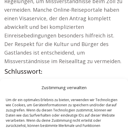
Regelungen, um Missverständnisse beim Zoll zu
vermeiden. Manche Online-Reiseportale haben
einen Visaservice, der den Antrag komplett
abwickelt und bei komplizierten
Einreisebedingungen besonders hilfreich ist.
Der Respekt für die Kultur und Bürger des
Gastlandes ist entscheidend, um
Missverständnisse im Reisealltag zu vermeiden.
Schlusswort:
Weitere lokale Themen:
Kirche Eschweiler
|
Zustimmung verwalten
Autovermietung Eschweiler
|
Sicherheitsdienst
Eschweiler
|
Hauskauf Eschweiler
|
Um dir ein optimales Erlebnis zu bieten, verwenden wir Technologien
wie Cookies, um Geräteinformationen zu speichern und/oder darauf
Hundeschule Eschweiler
|
Schamane Eschweiler
zuzugreifen. Wenn du diesen Technologien zustimmst, können wir
Daten wie das Surfverhalten oder eindeutige IDs auf dieser Website
verarbeiten. Wenn du deine Zustimmung nicht erteilst oder
[
show
]
Contents
zurückziehst, können bestimmte Merkmale und Funktionen