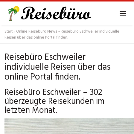
Skip
to
Tog
main
navi
content
Start
»
Online Reisebüro News
»
Reisebüro Eschweiler individuelle
Reisen über das online Portal finden.
Reisebüro Eschweiler
individuelle Reisen über das
online Portal finden.
Reisebüro Eschweiler – 302
überzeugte Reisekunden im
letzten Monat.